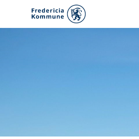
Gå
til
hovedindhold