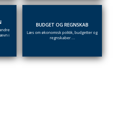
N
BUDGET OG REGNSKAB
 andre
Læs om økonomisk politik, budgetter og
nævn i
regnskaber …