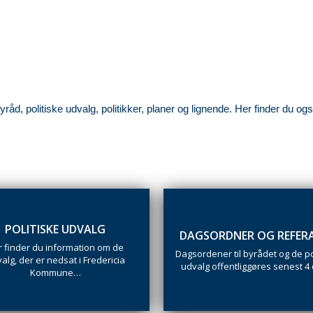
, politiske udvalg, politikker, planer og lignende. Her finder du også 
POLITISKE UDVALG
DAGSORDNER OG REFER
 finder du information om de
Dagsordener til byrådet og de po
alg, der er nedsat i Fredericia
udvalg offentliggøres senest 4
Kommune…