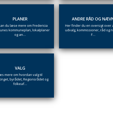
PLANER
ANDRE RÅD OG NÆV
kan du læse mere om Fredericia
Her finder du en oversigt over
nes kommuneplan, lokalplaner
udvalg, kommissioner, råd og 
og an…
F…
VALG
æs mere om hvordan valg til
tinget, byrådet, Regionsrådet og
folkeaf…