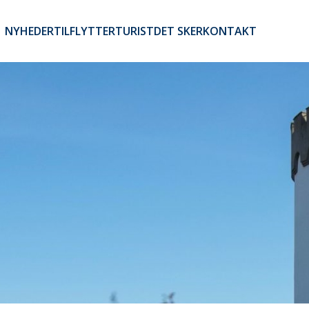
NYHEDER
TILFLYTTER
TURIST
DET SKER
KONTAKT
Brugerkontomenu