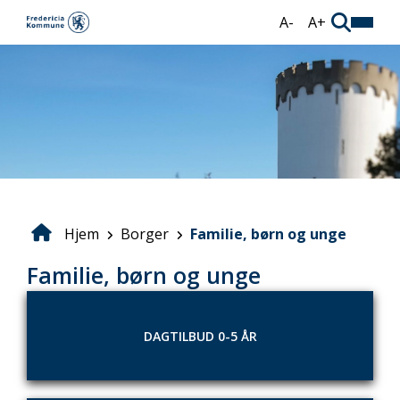
Gå
A-
A+
til
hovedindhold
Hjem
Borger
Familie, børn og unge
Brødkrumme
Familie, børn og unge
DAGTILBUD 0-5 ÅR