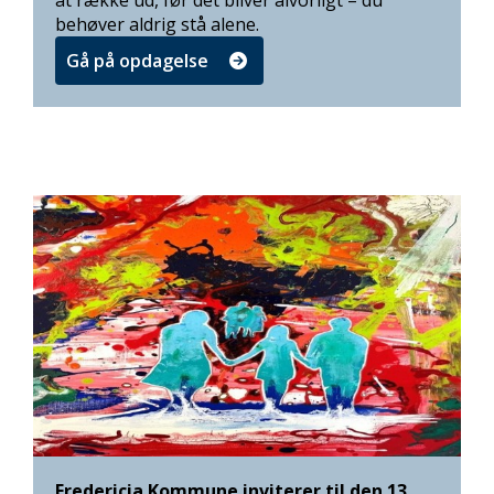
at række ud, før det bliver alvorligt – du
behøver aldrig stå alene.
Gå på opdagelse
Fredericia Kommune inviterer til den 13.