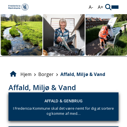
Gå
A-
A+
til
hovedindhold
Hjem
Borger
Affald, Miljø & Vand
Brødkrumme
Affald, Miljø & Vand
AFFALD & GENBRUG
I Fredericia Kommune skal det være nemt for dig at sortere
og komme af med…