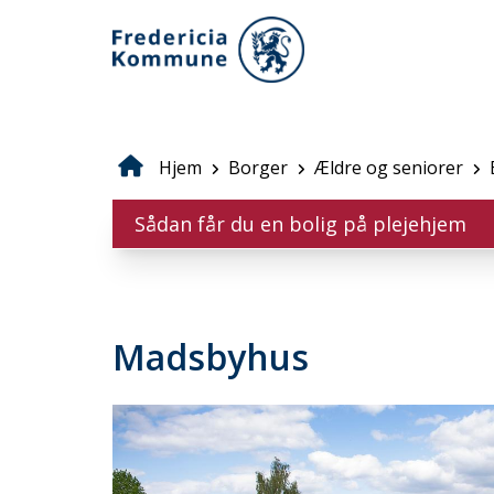
Gå
til
hovedindhold
Hjem
Borger
Ældre og seniorer
Brødkrumme
Sådan får du en bolig på plejehjem
Madsbyhus