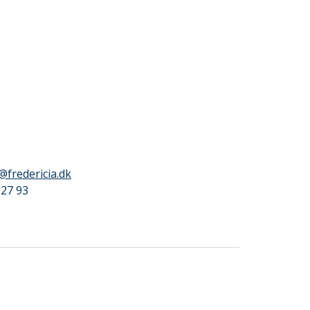
r@fredericia.dk
 27 93