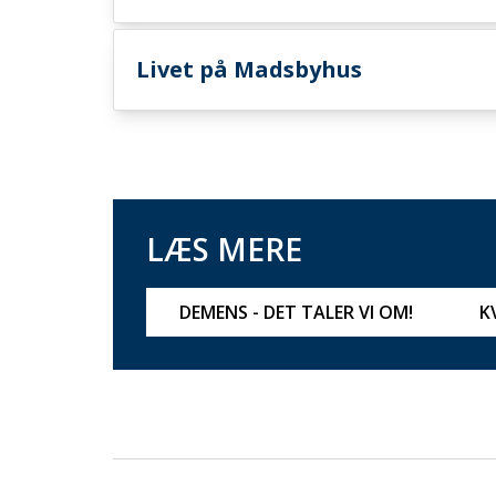
Livet på Madsbyhus
LÆS MERE
DEMENS - DET TALER VI OM!
K