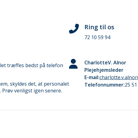
Ring til os
72 10 59 94
Charlotte
V. Alnor
t træffes bedst på telefon
Plejehjemsleder
E-mail:
charlotte.v.alno
em, skyldes det, at personalet
Telefonnummer:
25 51
 Prøv venligst igen senere.