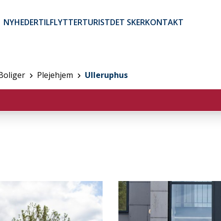
NYHEDER
TILFLYTTER
TURIST
DET SKER
KONTAKT
Brugerkontomenu
Boliger
Plejehjem
Ulleruphus