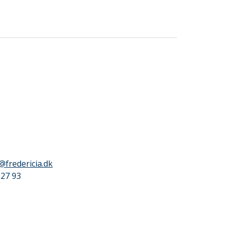
r@fredericia.dk
 27 93