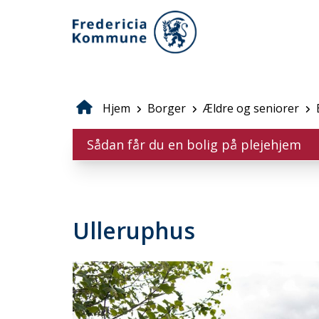
Gå
til
hovedindhold
Hjem
Borger
Ældre og seniorer
Brødkrumme
Sådan får du en bolig på plejehjem
Ulleruphus