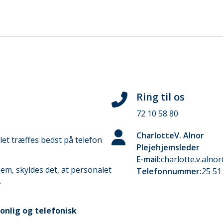
Ring til os
72 10 58 80
Charlotte
V. Alnor
t træffes bedst på telefon
Plejehjemsleder
E-mail:
charlotte.v.alno
em, skyldes det, at personalet
Telefonnummer:
25 51
.
onlig og telefonisk