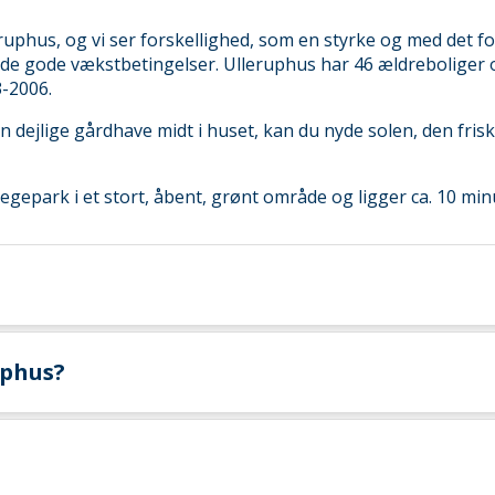
uphus, og vi ser forskellighed, som en styrke og med det f
æde gode vækstbetingelser. Ulleruphus har 46 ældreboliger og
-2006.
den dejlige gårdhave midt i huset, kan du nyde solen, den fri
egepark i et stort, åbent, grønt område og ligger ca. 10 mi
uphus?