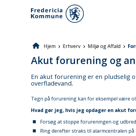
Gå
til
hovedindhold
Hjem
Erhverv
Miljø og Affald
For
Brødkrumme
Akut forurening og a
En akut forurening er en pludselig o
overfladevand.
Tegn på forurening kan for eksempel være olie
Hvad gør jeg, hvis jeg opdager en akut fo
Forsøg at stoppe forureningen og udbred
Ring derefter straks til alarmcentralen på