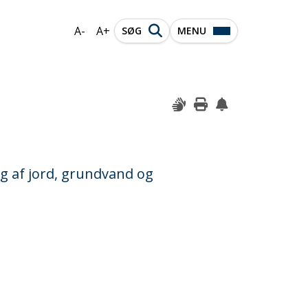
A-
A+
SØG
MENU
ng af jord, grundvand og