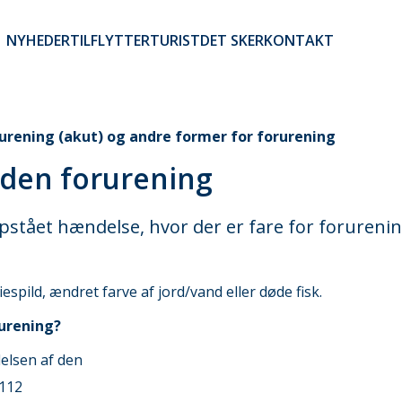
NYHEDER
TILFLYTTER
TURIST
DET SKER
KONTAKT
Brugerkontomenu
urening (akut) og andre former for forurening
nden forurening
pstået hændelse, hvor der er fare for forureni
spild, ændret farve af jord/vand eller døde fisk.
rurening?
elsen af den
 112