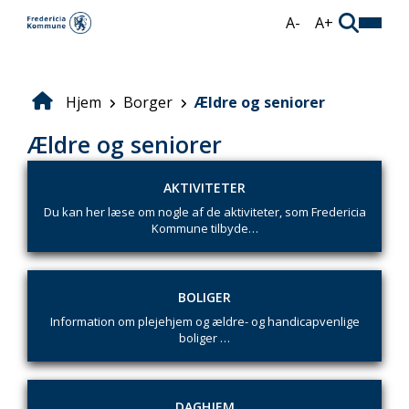
Gå
A-
A+
til
hovedindhold
Hjem
Borger
Ældre og seniorer
Brødkrumme
Ældre og seniorer
AKTIVITETER
Du kan her læse om nogle af de aktiviteter, som Fredericia
Kommune tilbyde…
BOLIGER
Information om plejehjem og ældre- og handicapvenlige
boliger …
DAGHJEM