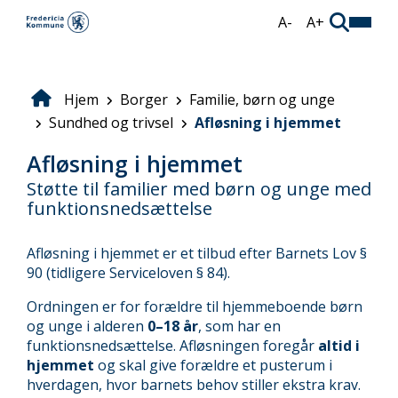
Gå
A-
A+
til
hovedindhold
Hjem
Borger
Familie, børn og unge
Brødkrumme
Sundhed og trivsel
Afløsning i hjemmet
Afløsning i hjemmet
Støtte til familier med børn og unge med
funktionsnedsættelse
Afløsning i hjemmet er et tilbud efter Barnets Lov §
90 (tidligere Serviceloven § 84).
Ordningen er for forældre til hjemmeboende børn
og unge i alderen
0–18 år
, som har en
funktionsnedsættelse. Afløsningen foregår
altid i
hjemmet
og skal give forældre et pusterum i
hverdagen, hvor barnets behov stiller ekstra krav.