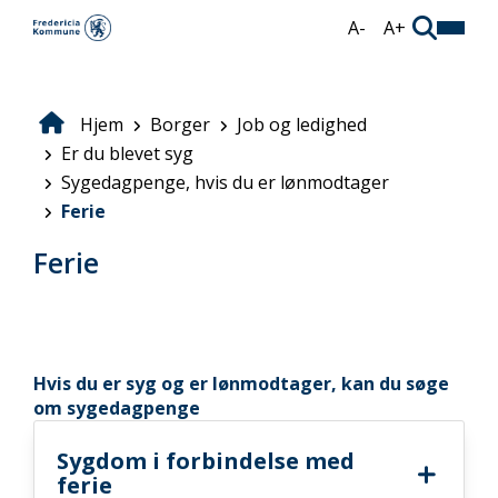
Gå
A-
A+
til
hovedindhold
Hjem
Borger
Job og ledighed
Brødkrumme
Er du blevet syg
Sygedagpenge, hvis du er lønmodtager
Ferie
Ferie
Hvis du er syg og er lønmodtager, kan du søge
om sygedagpenge
Sygdom i forbindelse med
ferie