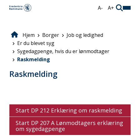
Gå
A-
A+
til
hovedindhold
Hjem
Borger
Job og ledighed
Brødkrumme
Er du blevet syg
Sygedagpenge, hvis du er lønmodtager
Raskmelding
Raskmelding
Start DP 212 Erklæring om raskmelding
Start DP 207 A Lønmodtagers erklæring
om sygedagpenge