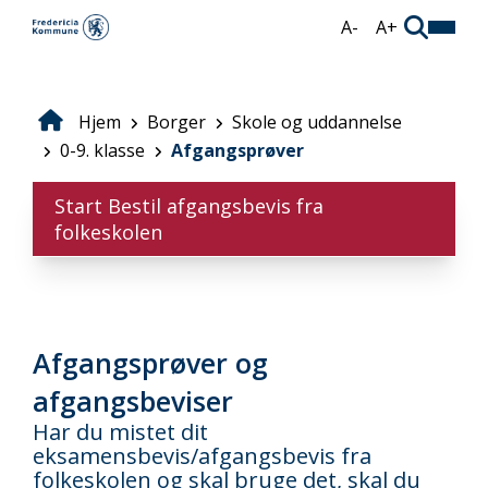
Gå
A-
A+
til
hovedindhold
Hjem
Borger
Skole og uddannelse
Brødkrumme
0-9. klasse
Afgangsprøver
Start Bestil afgangsbevis fra
folkeskolen
Afgangsprøver og
afgangsbeviser
Har du mistet dit
eksamensbevis/afgangsbevis fra
folkeskolen og skal bruge det, skal du