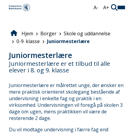
Gå
A-
A+
til
hovedindhold
Hjem
Borger
Skole og uddannelse
Brødkrumme
0-9. klasse
Juniormesterlære
Juniormesterlære
Juniormesterlære er et tilbud til alle
elever i 8. og 9. klasse
Juniormesterlære er målrettet unge, der ønsker en
mere praktisk orienteret skolegang bestående af
undervisning i enkelte fag og praktik i en
virksomhed. Undervisningen vil foregå på skolen 3
dage om ugen, mens praktikken vil være de
resterende 2 dage.
Du vil modtage undervisning i færre fag end