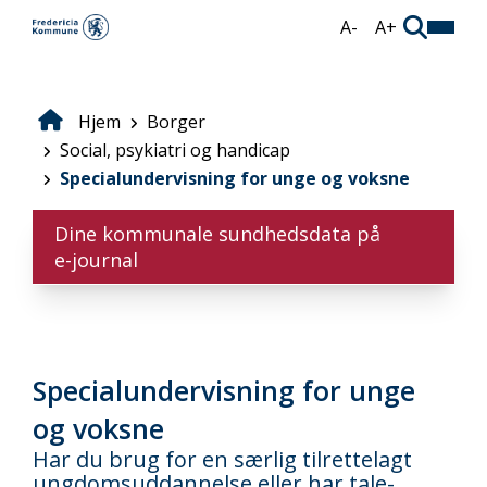
Gå
A-
A+
til
hovedindhold
Hjem
Borger
Brødkrumme
Social, psykiatri og handicap
Specialundervisning for unge og voksne
Dine kommunale sundhedsdata på
e-journal
Specialundervisning for unge
og voksne
Har du brug for en særlig tilrettelagt
ungdomsuddannelse eller har tale-,