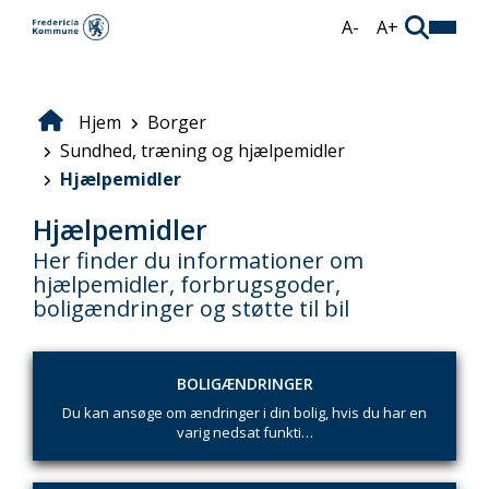
Gå
A-
A+
til
hovedindhold
Hjem
Borger
Brødkrumme
Sundhed, træning og hjælpemidler
Hjælpemidler
Hjælpemidler
Her finder du informationer om
hjælpemidler, forbrugsgoder,
boligændringer og støtte til bil
BOLIGÆNDRINGER
Du kan ansøge om ændringer i din bolig, hvis du har en
varig nedsat funkti…