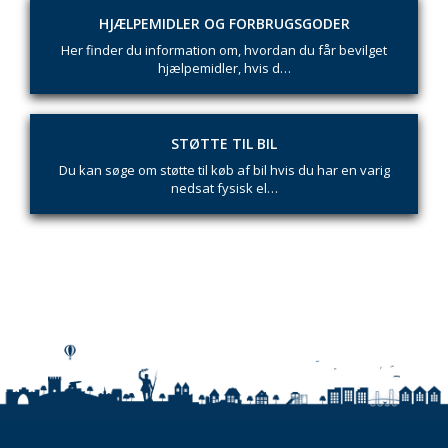
HJÆLPEMIDLER OG FORBRUGSGODER
Her finder du information om, hvordan du får bevilget
hjælpemidler, hvis d…
STØTTE TIL BIL
Du kan søge om støtte til køb af bil hvis du har en varig
nedsat fysisk el…