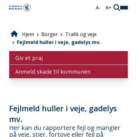
Gå
A-
A+
til
hovedindhold
Hjem
Borger
Trafik og veje
Brødkrumme
Fejlmeld huller i veje, gadelys mv.
Giv et praj
Anmeld skade til kommunen
Fejlmeld huller i veje, gadelys
mv.
Her kan du rapportere fejl og mangler
på veje, stier, fortove eller fejl på