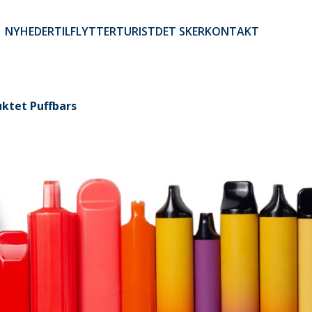
NYHEDER
TILFLYTTER
TURIST
DET SKER
KONTAKT
Brugerkontomenu
ktet Puffbars