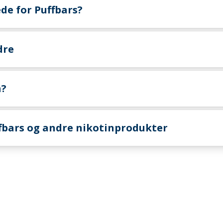
de for Puffbars?
dre
n?
fbars og andre nikotinprodukter