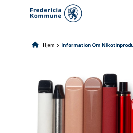
Gå
til
hovedindhold
Hjem
Information Om Nikotinprodu
Brødkrumme