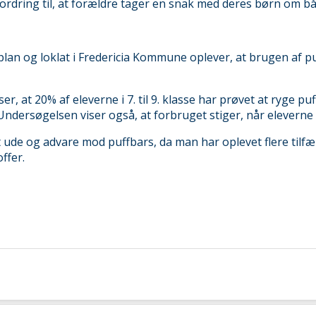
ordring til, at forældre tager en snak med deres børn om b
n og loklat i Fredericia Kommune oplever, at brugen af pu
, at 20% af eleverne i 7. til 9. klasse har prøvet at ryge pu
dersøgelsen viser også, at forbruget stiger, når eleverne 
de og advare mod puffbars, da man har oplevet flere tilfæld
ffer.