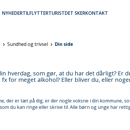
NYHEDER
TILFLYTTER
TURIST
DET SKER
KONTAKT
Brugerkontomenu
e
Sundhed og trivsel
Din side
din hverdag, som gør, at du har det dårligt? Er 
 for meget alkohol? Eller bliver du, eller nogen
ksne, der er tæt på dig, er der nogle voksne i din kommune, 
g som du kan ringe eller skrive til. Alle børn og unge har retti