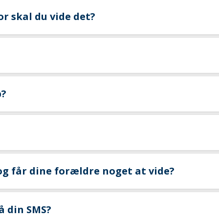
 skal du vide det?
p?
og får dine forældre noget at vide?
å din SMS?