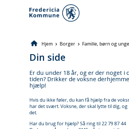
Gå
til
hovedindhold
Hjem
Borger
Familie, børn og ung
Brødkrumme
Din side
Er du under 18 år, og er der noget i 
tiden? Drikker de voksne derhjemme fx
hjælp!
Hvis du ikke føler, du kan få hjælp fra de vo
har det svært. Voksne, der skal lytte til dig, o
det.
Har du brug for hjælp? Så ring til 22 79 87 44