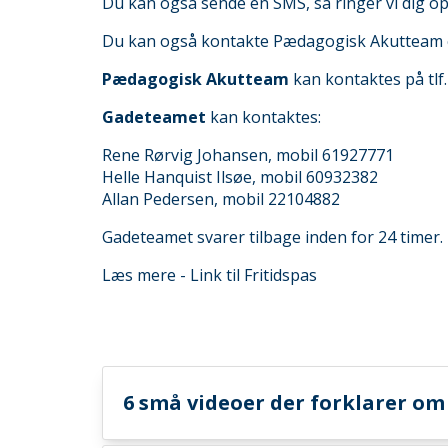
Du kan også sende en SMS, så ringer vi dig op
Du kan også kontakte Pædagogisk Akutteam el
Pædagogisk Akutteam
kan kontaktes på tlf
Gadeteamet
kan kontaktes:
Rene Rørvig Johansen, mobil 61927771
Helle Hanquist Ilsøe, mobil 60932382
Allan Pedersen, mobil 22104882
Gadeteamet svarer tilbage inden for 24 timer. 
Læs mere -
Link til Fritidspas
6 små videoer der forklarer 