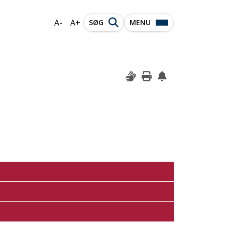
A-
A+
SØG
MENU