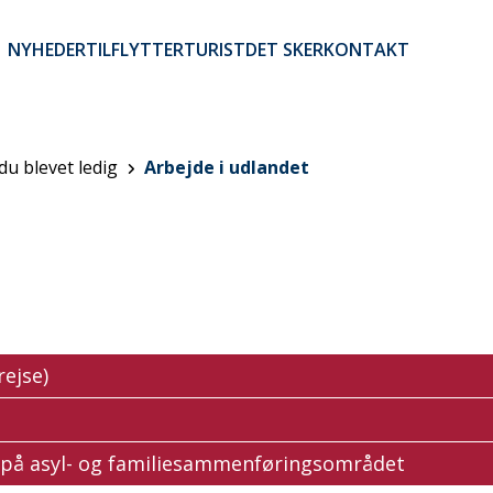
NYHEDER
TILFLYTTER
TURIST
DET SKER
KONTAKT
Brugerkontomenu
du blevet ledig
Arbejde i udlandet
rejse)
e på asyl- og familiesammenføringsområdet