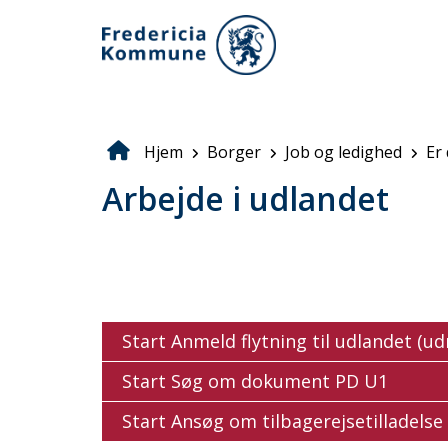
Gå
til
hovedindhold
Hjem
Borger
Job og ledighed
Er 
Brødkrumme
Arbejde i udlandet
Start Anmeld flytning til udlandet (ud
Start Søg om dokument PD U1
Start Ansøg om tilbagerejsetilladels