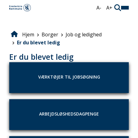
Gå
A-
A+
til
hovedindhold
Hjem
Borger
Job og ledighed
Brødkrumme
Er du blevet ledig
Er du blevet ledig
VÆRKTØJER TIL JOBSØGNING
ARBEJDSLØSHEDSDAGPENGE