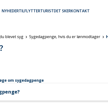
NYHEDER
TILFLYTTER
TURIST
DET SKER
KONTAKT
Brugerkontomenu
 du blevet syg
Sygedagpenge, hvis du er lønmodtager
?
u søge om sygedagpenge
agpenge?