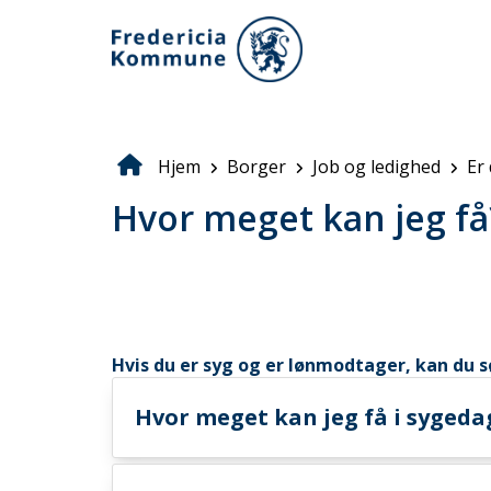
Gå
til
hovedindhold
Hjem
Borger
Job og ledighed
Er
Brødkrumme
Hvor meget kan jeg få
Hvis du er syg og er lønmodtager, kan d
Hvor meget kan jeg få i syged