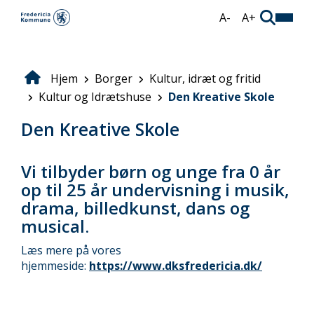
Gå
A-
A+
til
hovedindhold
Hjem
Borger
Kultur, idræt og fritid
Brødkrumme
Kultur og Idrætshuse
Den Kreative Skole
Den Kreative Skole
Vi tilbyder børn og unge fra 0 år
op til 25 år undervisning i musik,
drama, billedkunst, dans og
musical.
Læs mere på vores
hjemmeside:
https://www.dksfredericia.dk/