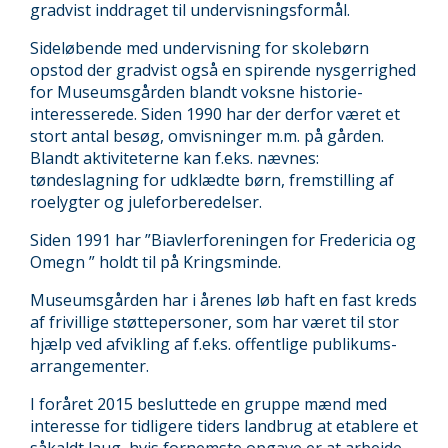
gradvist inddraget til undervisningsformål.
Sideløbende med undervisning for skolebørn
opstod der gradvist også en spirende nysgerrighed
for Museumsgården blandt voksne historie-
interesserede. Siden 1990 har der derfor været et
stort antal besøg, omvisninger m.m. på gården.
Blandt aktiviteterne kan f.eks. nævnes:
tøndeslagning for udklædte børn, fremstilling af
roelygter og juleforberedelser.
Siden 1991 har ”Biavlerforeningen for Fredericia og
Omegn ” holdt til på Kringsminde.
Museumsgården har i årenes løb haft en fast kreds
af frivillige støttepersoner, som har været til stor
hjælp ved afvikling af f.eks. offentlige publikums-
arrangementer.
I foråret 2015 besluttede en gruppe mænd med
interesse for tidligere tiders landbrug at etablere et
såkaldt laug, hvis fornemste opgave er at arbejde