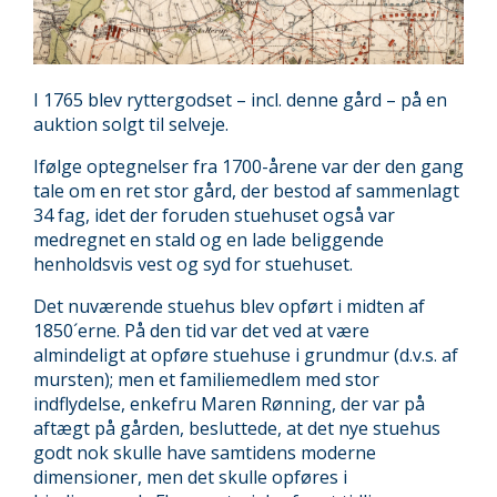
I 1765 blev ryttergodset – incl. denne gård – på en
auktion solgt til selveje.
Ifølge optegnelser fra 1700-årene var der den gang
tale om en ret stor gård, der bestod af sammenlagt
34 fag, idet der foruden stuehuset også var
medregnet en stald og en lade beliggende
henholdsvis vest og syd for stuehuset.
Det nuværende stuehus blev opført i midten af
1850´erne. På den tid var det ved at være
almindeligt at opføre stuehuse i grundmur (d.v.s. af
mursten); men et familiemedlem med stor
indflydelse, enkefru Maren Rønning, der var på
aftægt på gården, besluttede, at det nye stuehus
godt nok skulle have samtidens moderne
dimensioner, men det skulle opføres i