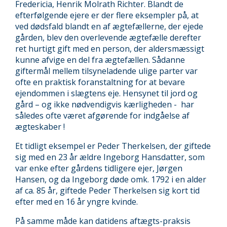
Fredericia, Henrik Molrath Richter. Blandt de
efterfølgende ejere er der flere eksempler på, at
ved dødsfald blandt en af ægtefællerne, der ejede
gården, blev den overlevende ægtefælle derefter
ret hurtigt gift med en person, der aldersmæssigt
kunne afvige en del fra ægtefællen. Sådanne
giftermål mellem tilsyneladende ulige parter var
ofte en praktisk foranstaltning for at bevare
ejendommen i slægtens eje. Hensynet til jord og
gård – og ikke nødvendigvis kærligheden - har
således ofte været afgørende for indgåelse af
ægteskaber !
Et tidligt eksempel er Peder Therkelsen, der giftede
sig med en 23 år ældre Ingeborg Hansdatter, som
var enke efter gårdens tidligere ejer, Jørgen
Hansen, og da Ingeborg døde omk. 1792 i en alder
af ca. 85 år, giftede Peder Therkelsen sig kort tid
efter med en 16 år yngre kvinde.
På samme måde kan datidens aftægts-praksis