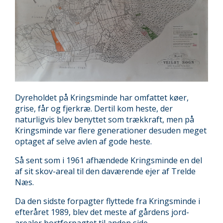
Dyreholdet på Kringsminde har omfattet køer,
grise, får og fjerkræ. Dertil kom heste, der
naturligvis blev benyttet som trækkraft, men på
Kringsminde var flere generationer desuden meget
optaget af selve avlen af gode heste.
Så sent som i 1961 afhændede Kringsminde en del
af sit skov-areal til den daværende ejer af Trelde
Næs.
Da den sidste forpagter flyttede fra Kringsminde i
efteråret 1989, blev det meste af gårdens jord-
arealer bortforpagtet til anden side.