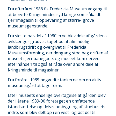
Fra efteråret 1986 fik Fredericia Museum adgang til
at benytte Kringsmindes syd længe som såkaldt
fjernmagasin til opbevaring af større- grove
museumsgenstande.
Fra sidste halvdel af 1980´erne blev dele af gårdens
avlslænger gradvist taget ud af almindelig
landbrugsdrift og overgivet til Fredericia
Museumsforening, der dengang stod bag driften af
museet i Jernbanegade, og museet kom derved
efterhånden til også at råde over andre dele af
Kringsminde til magasiner.
Fra foråret 1989 begyndte tankerne om en aktiv
museumsgård at tage form.
Efter museets endelige overtagelse af gården blev
der i årene 1989-90 foretaget en omfattende
istandsættelse og delvis ombygning af stuehusets
indre, som blev delt op i en vest- og øst del til