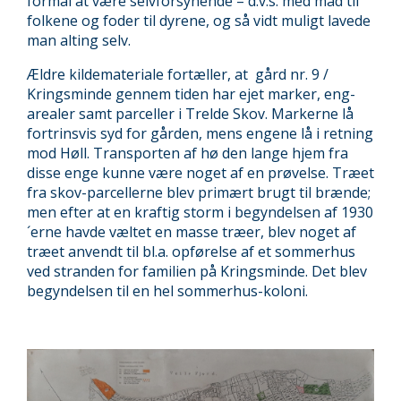
formål at være selvforsynende – d.v.s. med mad til
folkene og foder til dyrene, og så vidt muligt lavede
man alting selv.
Ældre kildemateriale fortæller, at gård nr. 9 /
Kringsminde gennem tiden har ejet marker, eng-
arealer samt parceller i Trelde Skov. Markerne lå
fortrinsvis syd for gården, mens engene lå i retning
mod Høll. Transporten af hø den lange hjem fra
disse enge kunne være noget af en prøvelse. Træet
fra skov-parcellerne blev primært brugt til brænde;
men efter at en kraftig storm i begyndelsen af 1930
´erne havde væltet en masse træer, blev noget af
træet anvendt til bl.a. opførelse af et sommerhus
ved stranden for familien på Kringsminde. Det blev
begyndelsen til en hel sommerhus-koloni.