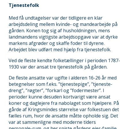
Tjenestefolk
Med få undtagelser var der tidligere en klar
arbejdsdeling mellem kvinde- og mandearbejde på
gården. Konen tog sig af husholdningen, mens
landmandens vigtigste arbejdsopgave var at dyrke
markens afgrøder og skaffe foder til dyrene.
Arbejdet blev udført med hjælp fra tjenestefolk.
Ved de fleste kendte folketællinger i perioden 1787-
1930 var der ansat tre tjenestefolk på gården.
De fleste ansatte var ugifte i alderen 16-26 år med
betegnelser som f.eks. ”tjenestepige”, ”tjeneste-
dreng”, ”røgter”, ”forkarl og ”fodermester”. I
perioder kunne desuden kortvarigt være ansat
koner og daglejere fra nabolaget som hjælpere. På
gårde af Kringsmindes størrelse var folkestuen det
fælles rum, hvor de ansatte måtte opholde sig. Det
var at sammenligne med moderne tiders
personale-rum, og her spiste gårdens ejer-familie