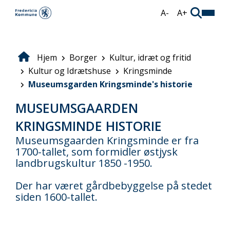
Gå
A-
A+
til
hovedindhold
Hjem
Borger
Kultur, idræt og fritid
Brødkrumme
Kultur og Idrætshuse
Kringsminde
Museumsgarden Kringsminde's historie
MUSEUMSGAARDEN
KRINGSMINDE HISTORIE
Museumsgaarden Kringsminde er fra
1700-tallet, som formidler østjysk
landbrugskultur 1850 -1950.
Der har været gårdbebyggelse på stedet
siden 1600-tallet.