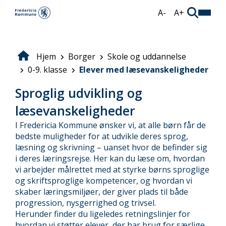
Gå
A-
A+
til
hovedindhold
Hjem
Borger
Skole og uddannelse
Brødkrumme
0-9. klasse
Elever med læsevanskeligheder
Sproglig udvikling og
læsevanskeligheder
I Fredericia Kommune ønsker vi, at alle børn får de
bedste muligheder for at udvikle deres sprog,
læsning og skrivning – uanset hvor de befinder sig
i deres læringsrejse. Her kan du læse om, hvordan
vi arbejder målrettet med at styrke børns sproglige
og skriftsproglige kompetencer, og hvordan vi
skaber læringsmiljøer, der giver plads til både
progression, nysgerrighed og trivsel.
Herunder finder du ligeledes retningslinjer for
hvordan vi støtter elever, der har brug for særlige