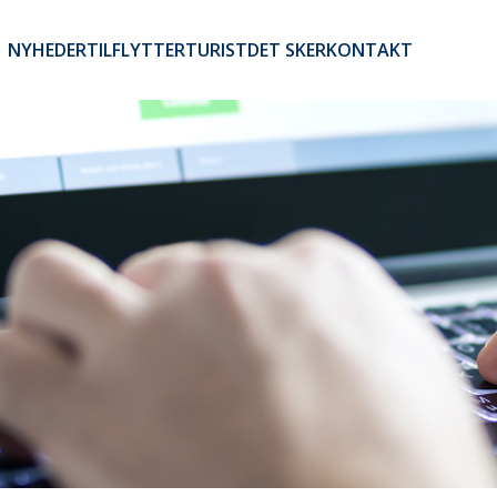
NYHEDER
TILFLYTTER
TURIST
DET SKER
KONTAKT
Brugerkontomenu