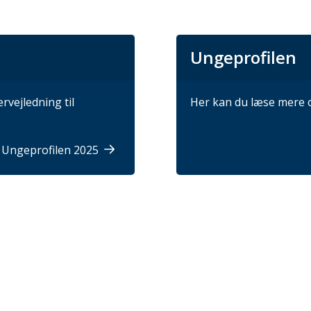
Ungeprofilen
rvejledning til
Her kan du læse mere 
 Ungeprofilen 2025