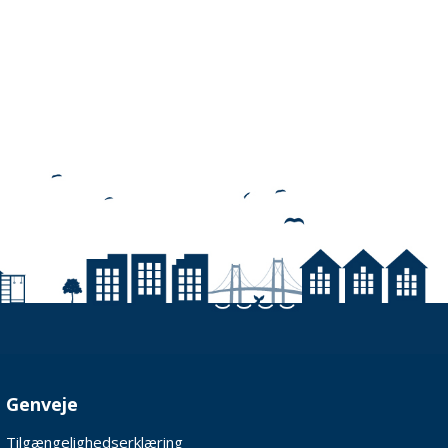
Genveje
Tilgængelighedserklæring