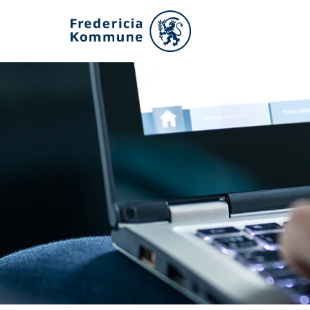
Gå
til
hovedindhold