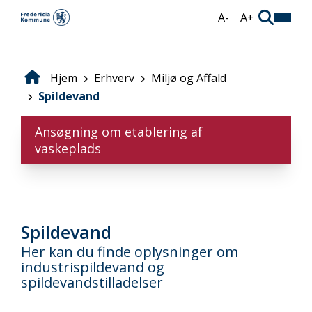
Gå
A-
A+
til
hovedindhold
Hjem
Erhverv
Miljø og Affald
Brødkrumme
Spildevand
Ansøgning om etablering af
vaskeplads
Spildevand
Her kan du finde oplysninger om
industrispildevand og
spildevandstilladelser