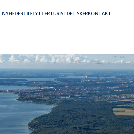
NYHEDER
TILFLYTTER
TURIST
DET SKER
KONTAKT
Brugerkontomenu