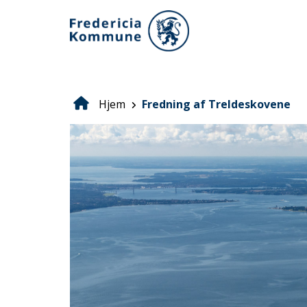
Gå
til
hovedindhold
Hjem
Fredning af Treldeskovene
Brødkrumme