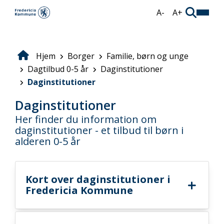
Gå
A-
A+
til
hovedindhold
Hjem
Borger
Familie, børn og unge
Brødkrumme
Dagtilbud 0-5 år
Daginstitutioner
Daginstitutioner
Daginstitutioner
Her finder du information om
daginstitutioner - et tilbud til børn i
alderen 0-5 år
Kort over daginstitutioner i
Fredericia Kommune