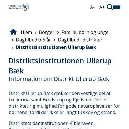
Gå
A-
A+
til
hovedindhold
Hjem
Borger
Familie, børn og unge
Brødkrumme
Dagtilbud 0-5 år
Dagtilbud i distrikter
Distriktsinstitutionen Ullerup Bæk
Distriktsinstitutionen Ullerup
Bæk
Information om Distrikt Ullerup Bæk
Distrikt Ullerup Bæk dækker den vestlige del af
Fredericia samt Bredstrup og Pjedsted. Der er i
distriktet rig mulighed for gode naturoplevelser for
børnene, fordi der ikke er langt til skov og strand.
Distriktets daginstitutioner: Æblehaven,