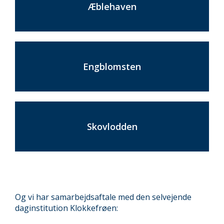
Æblehaven
Engblomsten
Skovlodden
Og vi har samarbejdsaftale med den selvejende
daginstitution Klokkefrøen: