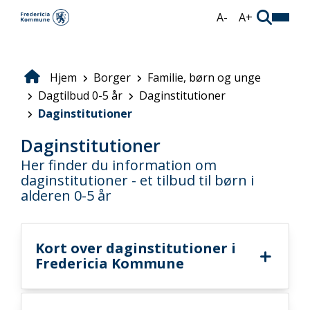
Gå
A-
A+
til
hovedindhold
Hjem
Borger
Familie, børn og unge
Brødkrumme
Dagtilbud 0-5 år
Daginstitutioner
Daginstitutioner
Daginstitutioner
Her finder du information om
daginstitutioner - et tilbud til børn i
alderen 0-5 år
Kort over daginstitutioner i
Fredericia Kommune