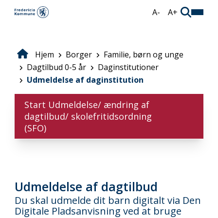
Gå
A-
A+
til
hovedindhold
Hjem
Borger
Familie, børn og unge
Brødkrumme
Dagtilbud 0-5 år
Daginstitutioner
Udmeldelse af daginstitution
Start Udmeldelse/ ændring af
dagtilbud/ skolefritidsordning
(SFO)
Udmeldelse af dagtilbud
Du skal udmelde dit barn digitalt via Den
Digitale Pladsanvisning ved at bruge