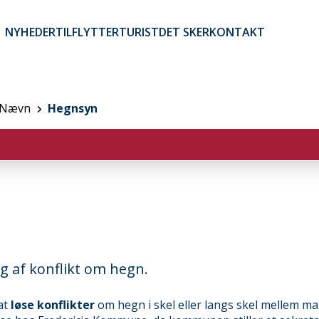
NYHEDER
TILFLYTTER
TURIST
DET SKER
KONTAKT
Brugerkontomenu
Nævn
Hegnsyn
ng af konflikt om hegn.
at
løse konflikter
om hegn i skel eller langs skel mellem mat