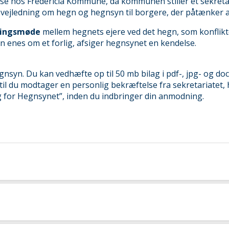
se hos Fredericia Kommune, da kommunen stiller et sekretari
sk vejledning om hegn og hegnsyn til borgere, der påtænke
dlingsmøde
mellem hegnets ejere ved det hegn, som konflikt
 enes om et forlig, afsiger hegnsynet en kendelse.
syn. Du kan vedhæfte op til 50 mb bilag i pdf-, jpg- og d
il du modtager en personlig bekræftelse fra sekretariatet, h
g for Hegnsynet”, inden du indbringer din anmodning.