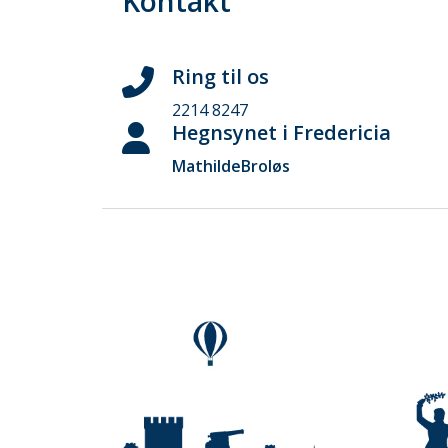
Kontakt
Ring til os
2214 8247
Hegnsynet i Fredericia
Mathilde
Broløs