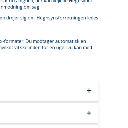
at til rådighed, der kan vejlede Hegnsynet.
r anmodning om sag.
en drejer sig om. Hegnsynsforretningen ledes
ocx-formater. Du modtager automatisk en
vilket vil ske inden for en uge. Du kan med