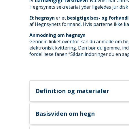
et
uafhængigt tvistnævn
. Nævnet har adres
Hegnsynets sekretariat yder ligeledes juridi
Et hegnsyn
er et
besigtigelses- og forhan
af Hegnsynets formand, Hvis parterne ikke kan
Anmodning om hegnsyn
Gennem linket ovenfor kan du anmode om hegn
elektronisk kvittering. Den bør du gemme, indt
fordel læse fanen ”Sådan indbringer du en sa
Definition og materialer
Basisviden om hegn