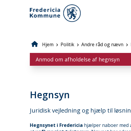
Gå
til
hovedindhold
Hjem
Politik
Andre råd og nævn
Brødkrumme
Anmod om afholdelse af hegnsyn
Hegnsyn
Juridisk vejledning og hjælp til løsni
Hegnsynet i Fredericia
hjælper naboer med 