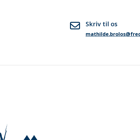
Skriv til os
mathilde.brolos@fred