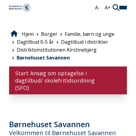
Gå
A-
A+
til
hovedindhold
Hjem
Borger
Familie, børn og unge
Brødkrumme
Dagtilbud 0-5 år
Dagtilbud i distrikter
Distriktsinstitutionen Kirstinebjerg
Børnehuset Savannen
Start Ansøg om optagelse i
dagtilbud/ skolefritidsordning
(SFO)
Børnehuset Savannen
Velkommen til Børnehuset Savannen