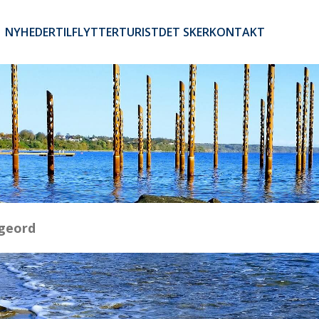
NYHEDER
TILFLYTTER
TURIST
DET SKER
KONTAKT
Brugerkontomenu