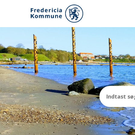
Gå
til
hovedindhold