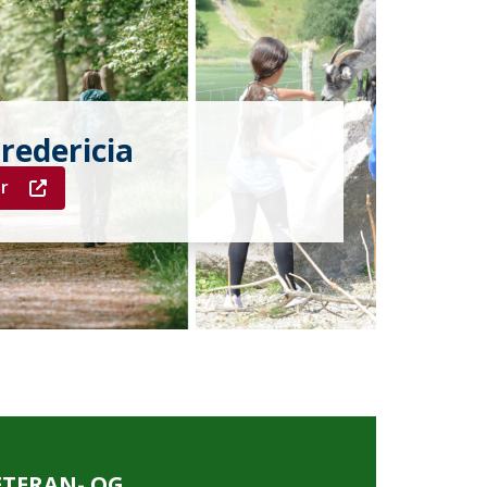
Fredericia
r
ETERAN- OG