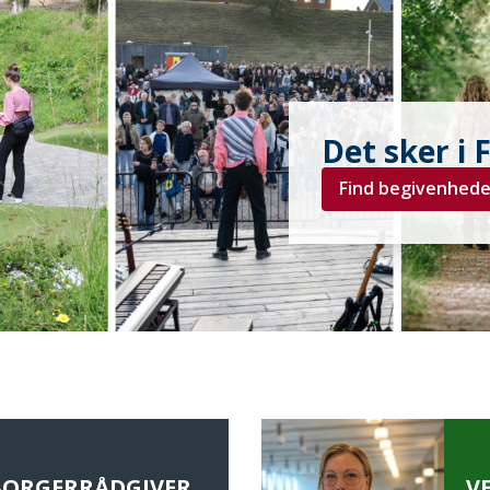
Det sker i 
Find begivenhede
BORGERRÅDGIVER
V