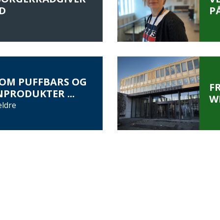
D
P
OM PUFFBARS OG
F
PRODUKTER ...
W
ældre