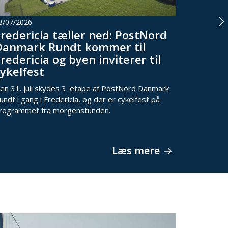
3/07/2026
03/07/202
Fredericia tæller ned: PostNord
Ny le
Danmark Rundt kommer til
Jespe
redericia og byen inviterer til
frokos
cykelfest
Komm
en 31. juli skydes 3. etape af PostNord Danmark
Frederic
undt i gang i Fredericia, og der er cykelfest på
indgået a
rogrammet fra morgenstunden.
på Kirsti
forsøgsord
Læs mere