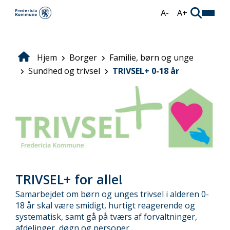
Gå
A-
A+
til
hovedindhold
Hjem
Borger
Familie, børn og unge
Brødkrumme
Sundhed og trivsel
TRIVSEL+ 0-18 år
TRIVSEL+ for alle!
Samarbejdet om børn og unges trivsel i alderen 0-
18 år skal være smidigt, hurtigt reagerende og
systematisk, samt gå på tværs af forvaltninger,
afdelinger, døgn og personer.